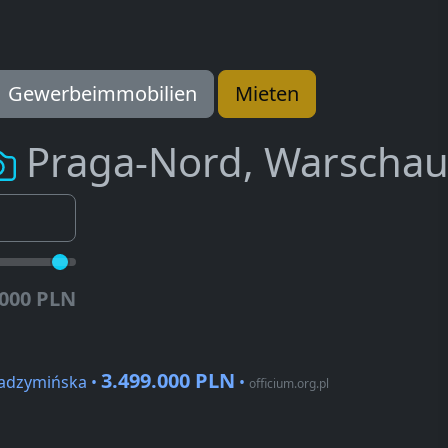
Gewerbeimmobilien
Mieten
Praga-Nord, Warscha
.000 PLN
3.499.000 PLN
Radzymińska •
•
officium.org.pl