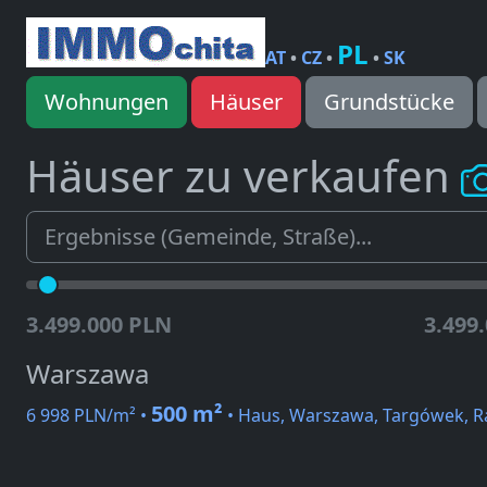
PL
AT
•
CZ
•
•
SK
Wohnungen
Häuser
Grundstücke
Häuser zu verkaufen
3.499.000 PLN
3.499
Warszawa
500 m²
6 998 PLN/m² •
• Haus, Warszawa, Targówek, 