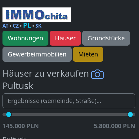
PL
AT
•
CZ
•
•
SK
Wohnungen
Häuser
Grundstücke
Gewerbeimmobilien
Mieten
Häuser zu verkaufen
Pultusk
145.000 PLN
5.800.000 PLN