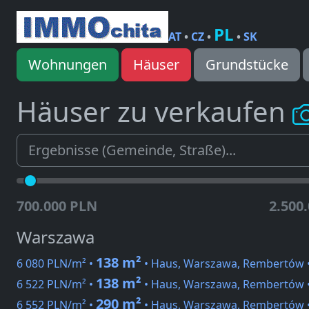
PL
AT
•
CZ
•
•
SK
Wohnungen
Häuser
Grundstücke
Häuser zu verkaufen
700.000 PLN
2.500
Warszawa
138 m²
6 080 PLN/m² •
• Haus, Warszawa, Rembertów 
138 m²
6 522 PLN/m² •
• Haus, Warszawa, Rembertów 
290 m²
6 552 PLN/m² •
• Haus, Warszawa, Rembertów 