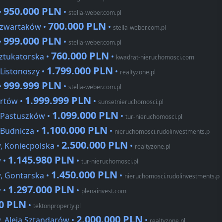
950.000 PLN
•
•
stella-weber.com.pl
700.000 PLN
Czwartaków •
•
stella-weber.com.pl
999.000 PLN
•
•
stella-weber.com.pl
760.000 PLN
ztukatorska •
•
kwadrat-nieruchomosci.com
1.799.000 PLN
Listonoszy •
•
realtyzone.pl
999.999 PLN
•
•
stella-weber.com.pl
1.999.999 PLN
rtów •
•
sunsetnieruchomosci.pl
1.099.000 PLN
 Pastuszków •
•
tur-nieruchomosci.pl
1.100.000 PLN
Budnicza •
•
nieruchomosci.rudolinvestments.p
2.500.000 PLN
 Koniecpolska •
•
realtyzone.pl
1.145.980 PLN
 •
•
tur-nieruchomosci.pl
1.450.000 PLN
, Gontarska •
•
nieruchomosci.rudolinvestments.p
1.297.000 PLN
 •
•
plenainvest.com
00 PLN
•
tektonproperty.pl
2.000.000 PLN
 Aleja Sztandarów •
•
realtyzone.pl