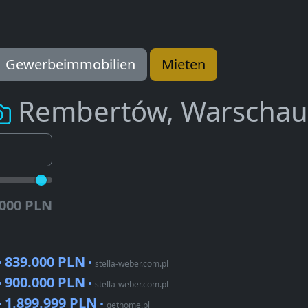
Gewerbeimmobilien
Mieten
Rembertów, Warschau
.000 PLN
839.000 PLN
•
•
stella-weber.com.pl
900.000 PLN
•
•
stella-weber.com.pl
1.899.999 PLN
•
•
gethome.pl