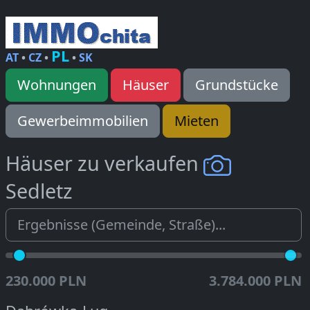
PL
AT
•
CZ
•
•
SK
Wohnungen
Häuser
Grundstücke
Gewerbeimmobilien
Mieten
Häuser zu verkaufen
Sedletz
230.000 PLN
3.784.000 PLN