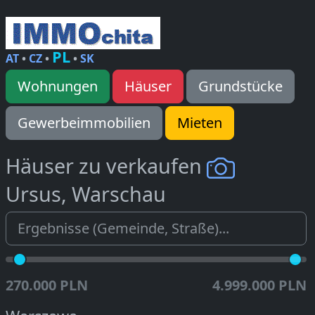
PL
AT
•
CZ
•
•
SK
Wohnungen
Häuser
Grundstücke
Gewerbeimmobilien
Mieten
Häuser zu verkaufen
Ursus, Warschau
270.000 PLN
4.999.000 PLN