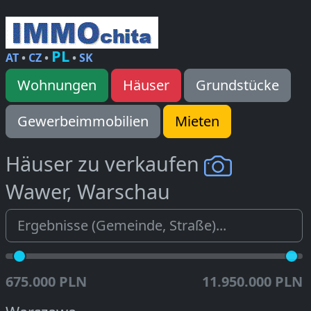
PL
AT
•
CZ
•
•
SK
Wohnungen
Häuser
Grundstücke
Gewerbeimmobilien
Mieten
Häuser zu verkaufen
Wawer, Warschau
675.000 PLN
11.950.000 PLN