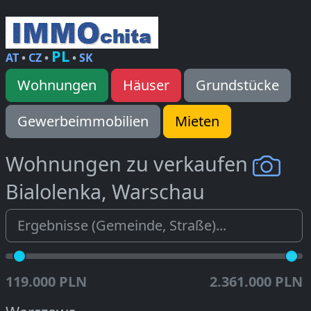
PL
AT
•
CZ
•
•
SK
Wohnungen
Häuser
Grundstücke
Gewerbeimmobilien
Mieten
Wohnungen zu verkaufen
Bialolenka, Warschau
119.000 PLN
2.361.000 PLN