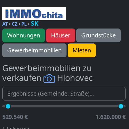
SK
AT
•
CZ
•
PL
•
Wohnungen
Häuser
Grundstücke
Gewerbeimmobilien
Mieten
Gewerbeimmobilien zu
verkaufen
Hlohovec
529.540 €
1.620.000 €