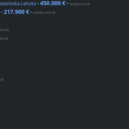
450.000 €
udatínska Lehota •
•
targetreal.sk
217.900 €
 •
•
reality-rent.sk
rent.sk
pia.sk
.sk