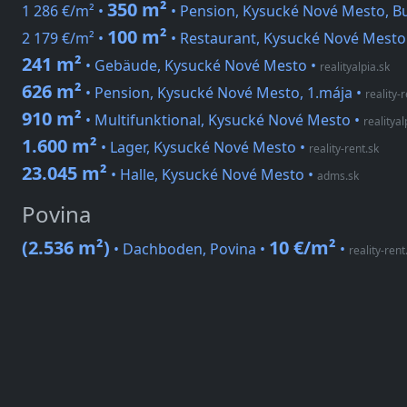
350 m²
1 286 €/m² •
• Pension, Kysucké Nové Mesto, B
100 m²
2 179 €/m² •
• Restaurant, Kysucké Nové Mesto
241 m²
• Gebäude, Kysucké Nové Mesto
•
realityalpia.sk
626 m²
• Pension, Kysucké Nové Mesto, 1.mája
•
reality-
910 m²
• Multifunktional, Kysucké Nové Mesto
•
realityal
1.600 m²
• Lager, Kysucké Nové Mesto
•
reality-rent.sk
23.045 m²
• Halle, Kysucké Nové Mesto
•
adms.sk
Povina
(2.536 m²)
10 €/m²
• Dachboden, Povina •
•
reality-rent