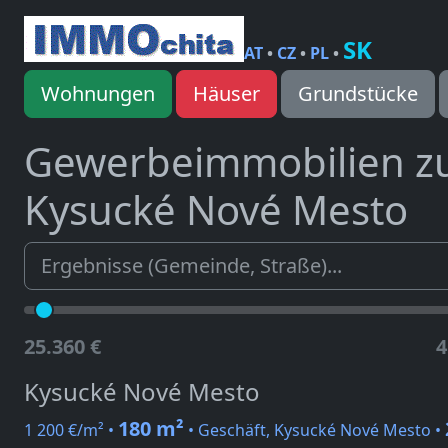
SK
AT
•
CZ
•
PL
•
Wohnungen
Häuser
Grundstücke
Gewerbeimmobilien z
Kysucké Nové Mesto
25.360 €
4
Kysucké Nové Mesto
180 m²
1 200 €/m² •
• Geschäft, Kysucké Nové Mesto •