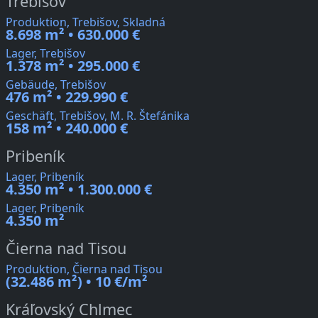
Trebišov
Produktion, Trebišov, Skladná
8.698 m² • 630.000 €
Lager, Trebišov
1.378 m² • 295.000 €
Gebäude, Trebišov
476 m² • 229.990 €
Geschäft, Trebišov, M. R. Štefánika
158 m² • 240.000 €
Pribeník
Lager, Pribeník
4.350 m² • 1.300.000 €
Lager, Pribeník
4.350 m²
Čierna nad Tisou
Produktion, Čierna nad Tisou
(32.486 m²) • 10 €/m²
Kráľovský Chlmec