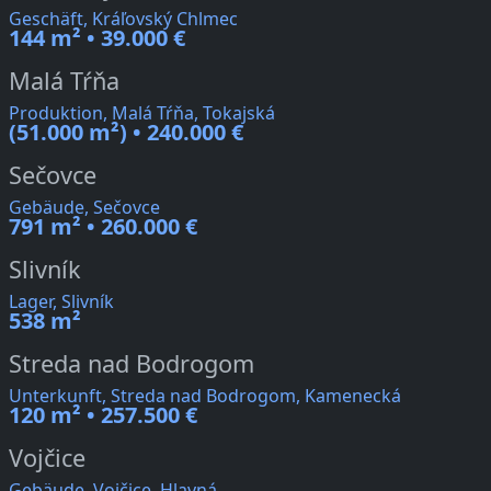
Geschäft, Kráľovský Chlmec
144 m² • 39.000 €
Malá Tŕňa
Produktion, Malá Tŕňa, Tokajská
(51.000 m²) • 240.000 €
Sečovce
Gebäude, Sečovce
791 m² • 260.000 €
Slivník
Lager, Slivník
538 m²
Streda nad Bodrogom
Unterkunft, Streda nad Bodrogom, Kamenecká
120 m² • 257.500 €
Vojčice
Gebäude, Vojčice, Hlavná