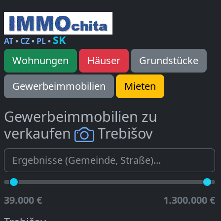
SK
AT
•
CZ
•
PL
•
Wohnungen
Häuser
Grundstücke
Gewerbeimmobilien
Mieten
Gewerbeimmobilien zu
verkaufen
Trebišov
39.000 €
1.300.000 €