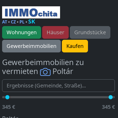
SK
AT
•
CZ
•
PL
•
Wohnungen
Häuser
Grundstücke
Gewerbeimmobilien
Kaufen
Gewerbeimmobilien zu
vermieten
Poltár
345 €
345 €