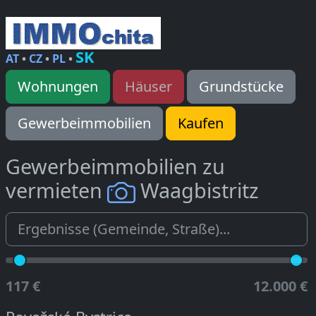
SK
AT
•
CZ
•
PL
•
Wohnungen
Häuser
Grundstücke
Gewerbeimmobilien
Kaufen
Gewerbeimmobilien zu
vermieten
Waagbistritz
117 €
12.000 €