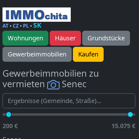
SK
AT
•
CZ
•
PL
•
Wohnungen
Häuser
Grundstücke
Gewerbeimmobilien
Kaufen
Gewerbeimmobilien zu
vermieten
Senec
200 €
15.075 €