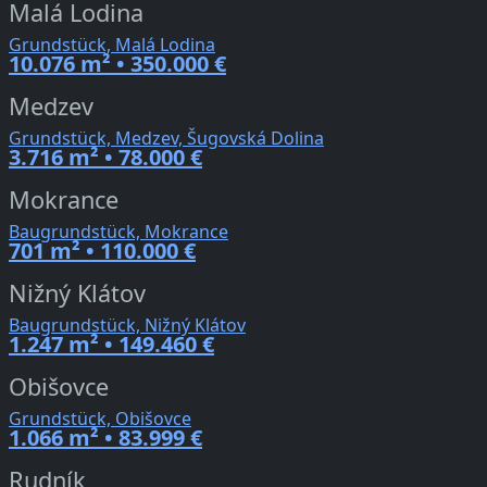
Malá Lodina
Grundstück, Malá Lodina
10.076 m² • 350.000 €
Medzev
Grundstück, Medzev, Šugovská Dolina
3.716 m² • 78.000 €
Mokrance
Baugrundstück, Mokrance
701 m² • 110.000 €
Nižný Klátov
Baugrundstück, Nižný Klátov
1.247 m² • 149.460 €
Obišovce
Grundstück, Obišovce
1.066 m² • 83.999 €
Rudník