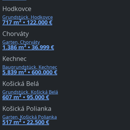
Hodkovce
Grundstück, Hodkovce
717 m² • 122.000 €
Chorváty
Garten, Chorváty
1.386 m² • 36.999 €
Kechnec
Baugrundstück, Kechnec
5.839 m² • 600.000 €
Košická Belá
Grundstück, Košická Belá
607 m² • 95.000 €
Košická Polianka
Garten, Košická Polianka
517 m² • 22.500 €