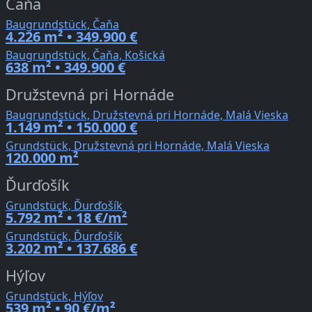
Čaňa
Baugrundstück, Čaňa
4.226 m² • 349.900 €
Baugrundstück, Čaňa, Košická
638 m² • 349.900 €
Družstevná pri Hornáde
Baugrundstück, Družstevná pri Hornáde, Malá Vieska
1.149 m² • 150.000 €
Grundstück, Družstevná pri Hornáde, Malá Vieska
120.000 m²
Ďurďošík
Grundstück, Ďurďošík
5.792 m² • 18 €/m²
Grundstück, Ďurďošík
3.202 m² • 137.686 €
Hýľov
Grundstück, Hýľov
539 m² • 90 €/m²