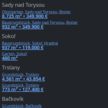
Sady nad Torysou
Obstgarten, Sady nad Torysou, Byster
8.725 m² • 349.900 €
Baugrundstück, Sady nad Torysou, Byster
932 m² • 349.900 €
Sokoľ
Baugrundstück, Sokoľ, Hradná
937 m² • 119.000 €
Garten, Sokoľ
460 m²
Trsťany
Grundstück, Trsťany
4.561 m² • 43.854 €
Grundstück, Trsťany
773 m² • 127.400 €
Bačkovík
Grundstück, Bačkovík