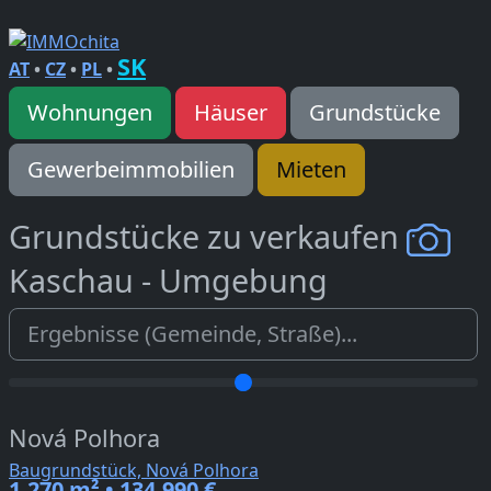
SK
AT
•
CZ
•
PL
•
Wohnungen
Häuser
Grundstücke
Gewerbeimmobilien
Mieten
Grundstücke zu verkaufen
Kaschau - Umgebung
Nová Polhora
Baugrundstück, Nová Polhora
1.270 m² • 134.990 €