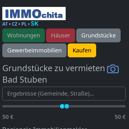
SK
AT
•
CZ
•
PL
•
Wohnungen
Häuser
Grundstücke
Gewerbeimmobilien
Kaufen
Grundstücke zu vermieten
Bad Stuben
50 €
50 €