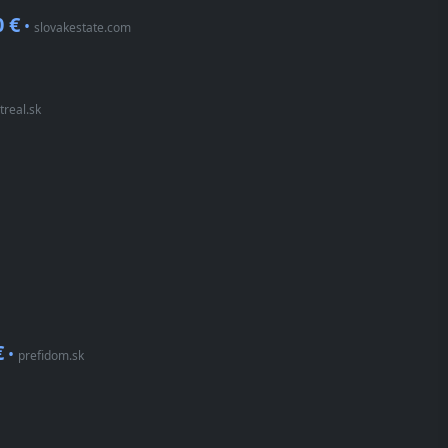
0 €
•
slovakestate.com
treal.sk
€
•
prefidom.sk