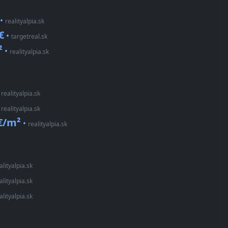
•
realityalpia.sk
€
•
targetreal.sk
²
•
realityalpia.sk
•
realityalpia.sk
•
realityalpia.sk
€/m²
•
realityalpia.sk
alityalpia.sk
alityalpia.sk
alityalpia.sk