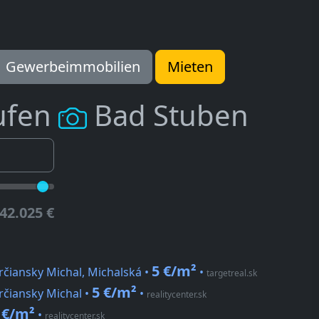
Gewerbeimmobilien
Mieten
ufen
Bad Stuben
42.025 €
5 €/m²
rčiansky Michal, Michalská •
•
targetreal.sk
5 €/m²
rčiansky Michal •
•
realitycenter.sk
 €/m²
•
realitycenter.sk