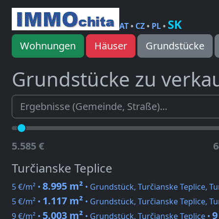
SK
AT
•
CZ
•
PL
•
Wohnungen
Häuser
Grundstücke
Grundstücke zu verka
5.585 €
6
Turčianske Teplice
8.995 m²
5 €/m² •
• Grundstück, Turčianske Teplice, Tu
1.117 m²
5 €/m² •
• Grundstück, Turčianske Teplice, Tu
5.003 m²
9
9 €/m² •
• Grundstück, Turčianske Teplice •