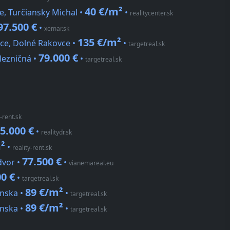
40 €/m²
e, Turčiansky Michal •
•
realitycenter.sk
97.500 €
•
xemar.sk
135 €/m²
ice, Dolné Rakovce •
•
targetreal.sk
79.000 €
lezničná •
•
targetreal.sk
y-rent.sk
5.000 €
•
realitydr.sk
²
•
reality-rent.sk
77.500 €
dvor •
•
vianemareal.eu
00 €
•
targetreal.sk
89 €/m²
ánska •
•
targetreal.sk
89 €/m²
ánska •
•
targetreal.sk