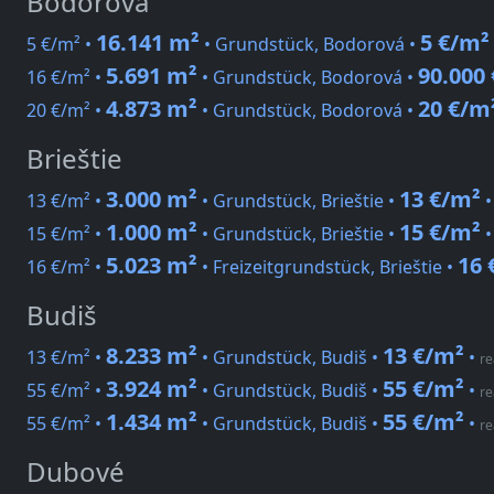
Bodorová
16.141 m²
5 €/m²
5 €/m² •
• Grundstück, Bodorová •
5.691 m²
90.000 
16 €/m² •
• Grundstück, Bodorová •
4.873 m²
20 €/m
20 €/m² •
• Grundstück, Bodorová •
Brieštie
3.000 m²
13 €/m²
13 €/m² •
• Grundstück, Brieštie •
1.000 m²
15 €/m²
15 €/m² •
• Grundstück, Brieštie •
5.023 m²
16 
16 €/m² •
• Freizeitgrundstück, Brieštie •
Budiš
8.233 m²
13 €/m²
13 €/m² •
• Grundstück, Budiš •
•
re
3.924 m²
55 €/m²
55 €/m² •
• Grundstück, Budiš •
•
re
1.434 m²
55 €/m²
55 €/m² •
• Grundstück, Budiš •
•
re
Dubové