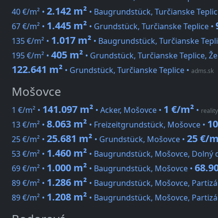
2.142 m²
40 €/m² •
• Baugrundstück, Turčianske Teplic
1.445 m²
67 €/m² •
• Grundstück, Turčianske Teplice •
1.017 m²
135 €/m² •
• Baugrundstück, Turčianske Tepl
405 m²
195 €/m² •
• Grundstück, Turčianske Teplice, Že
122.641 m²
• Grundstück, Turčianske Teplice
•
adms.sk
Mošovce
141.097 m²
1 €/m²
1 €/m² •
• Acker, Mošovce •
•
realit
8.063 m²
10
13 €/m² •
• Freizeitgrundstück, Mošovce •
25.681 m²
25 €/m
25 €/m² •
• Grundstück, Mošovce •
1.460 m²
53 €/m² •
• Baugrundstück, Mošovce, Dolný 
1.000 m²
68.9
69 €/m² •
• Baugrundstück, Mošovce •
1.286 m²
89 €/m² •
• Baugrundstück, Mošovce, Partiz
1.208 m²
89 €/m² •
• Baugrundstück, Mošovce, Partiz