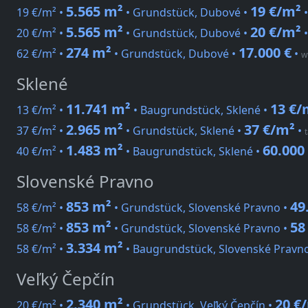
5.565 m²
19 €/m²
19 €/m² •
• Grundstück, Dubové •
5.565 m²
20 €/m²
20 €/m² •
• Grundstück, Dubové •
274 m²
17.000 €
62 €/m² •
• Grundstück, Dubové •
•
w
Sklené
11.741 m²
13 €/
13 €/m² •
• Baugrundstück, Sklené •
2.965 m²
37 €/m²
37 €/m² •
• Grundstück, Sklené •
•
1.483 m²
60.000
40 €/m² •
• Baugrundstück, Sklené •
Slovenské Pravno
853 m²
49
58 €/m² •
• Grundstück, Slovenské Pravno •
853 m²
58
58 €/m² •
• Grundstück, Slovenské Pravno •
3.334 m²
58 €/m² •
• Baugrundstück, Slovenské Pravn
Veľký Čepčín
2.340 m²
20 €
20 €/m² •
• Grundstück, Veľký Čepčín •