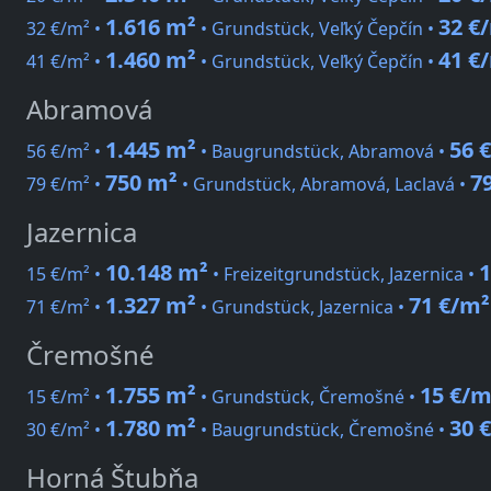
1.616 m²
32 €
32 €/m² •
• Grundstück, Veľký Čepčín •
1.460 m²
41 €
41 €/m² •
• Grundstück, Veľký Čepčín •
Abramová
1.445 m²
56 
56 €/m² •
• Baugrundstück, Abramová •
750 m²
7
79 €/m² •
• Grundstück, Abramová, Laclavá •
Jazernica
10.148 m²
1
15 €/m² •
• Freizeitgrundstück, Jazernica •
1.327 m²
71 €/m²
71 €/m² •
• Grundstück, Jazernica •
Čremošné
1.755 m²
15 €/m
15 €/m² •
• Grundstück, Čremošné •
1.780 m²
30 
30 €/m² •
• Baugrundstück, Čremošné •
Horná Štubňa