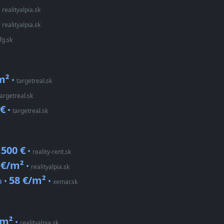
•
realityalpia.sk
•
realityalpia.sk
fg.sk
m²
•
targetreal.sk
targetreal.sk
 €
•
targetreal.sk
.500 €
•
reality-rent.sk
 €/m²
•
realityalpia.sk
58 €/m²
o •
•
xemar.sk
/m²
•
realityalpia.sk