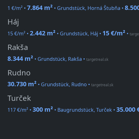
7.864 m²
8.50
1 €/m² •
• Grundstück, Horná Štubňa •
Háj
2.442 m²
15 €/m²
15 €/m² •
• Grundstück, Háj •
•
targe
Rakša
8.344 m²
• Grundstück, Rakša
•
targetreal.sk
Rudno
30.730 m²
• Grundstück, Rudno
•
targetreal.sk
Turček
300 m²
35.000 
117 €/m² •
• Baugrundstück, Turček •