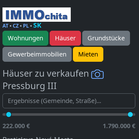
SK
AT
•
CZ
•
PL
•
Wohnungen
Häuser
Grundstücke
Gewerbeimmobilien
Mieten
Häuser zu verkaufen
Pressburg III
222.000 €
1.790.000 €