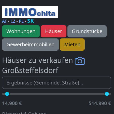
SK
AT
•
CZ
•
PL
•
Wohnungen
Häuser
Grundstücke
Gewerbeimmobilien
Mieten
Häuser zu verkaufen
Großsteffelsdorf
14.900 €
514.990 €