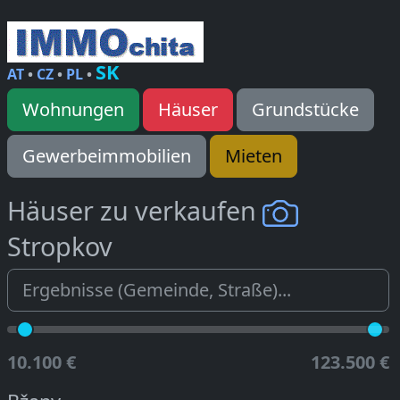
SK
AT
•
CZ
•
PL
•
Wohnungen
Häuser
Grundstücke
Gewerbeimmobilien
Mieten
Häuser zu verkaufen
Stropkov
10.100 €
123.500 €