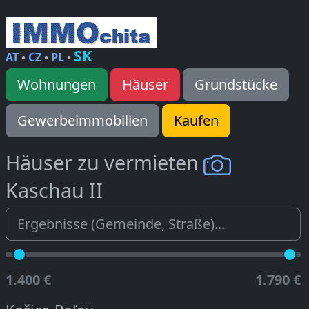
SK
AT
•
CZ
•
PL
•
Wohnungen
Häuser
Grundstücke
Gewerbeimmobilien
Kaufen
Häuser zu vermieten
Kaschau II
1.400 €
1.790 €