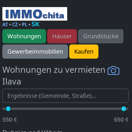
SK
AT
•
CZ
•
PL
•
Wohnungen
Häuser
Grundstücke
Gewerbeimmobilien
Kaufen
Wohnungen zu vermieten
Ilava
550 €
650 €