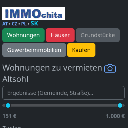
SK
AT
•
CZ
•
PL
•
Wohnungen
Häuser
Grundstücke
Gewerbeimmobilien
Kaufen
Wohnungen zu vermieten
Altsohl
151 €
1.000 €