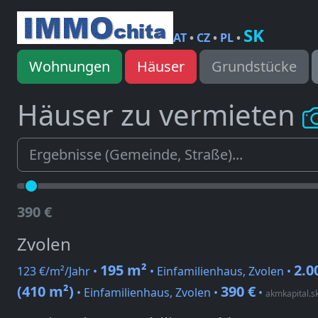
SK
AT
•
CZ
•
PL
•
Wohnungen
Häuser
Grundstücke
Häuser zu vermieten
390 €
Zvolen
195 m²
2.0
123 €/m²/Jahr •
• Einfamilienhaus, Zvolen •
(410 m²)
390 €
• Einfamilienhaus, Zvolen •
•
akmkapital.s