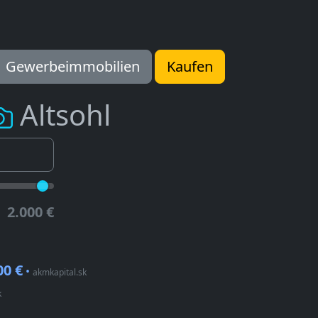
Gewerbeimmobilien
Kaufen
Altsohl
2.000 €
00 €
•
akmkapital.sk
k