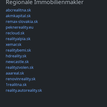
Regionale Immobilienmakler
abcrealitna.sk
akmkapital.sk
remax-slovakia.sk
peknereality.eu
recloud.sk
realityalpia.sk
xemar.sk
realitybemi.sk
hdreality.sk
newcastle.sk
realityzvolen.sk
aaareal.sk
renovinreality.sk
1realitna.sk
reality.autoreality.sk