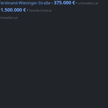
375.000 €
Ferdinand-Wiesinger-Straße •
•
schmoellers.at
1.500.000 €
•
•
favorite-immo.at
chmoellers.at