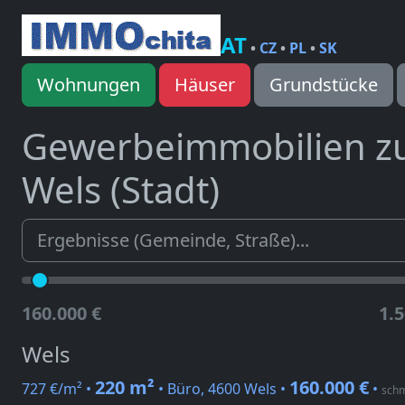
AT
•
CZ
•
PL
•
SK
Wohnungen
Häuser
Grundstücke
Gewerbeimmobilien z
Wels (Stadt)
160.000 €
1.5
Wels
220 m²
160.000 €
727 €/m² •
• Büro, 4600 Wels •
•
schm