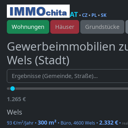
AT
•
CZ
•
PL
•
SK
Wohnungen
Häuser
Grundstücke
Gewerbeimmobilien z
Wels (Stadt)
1.265 €
Wels
300 m²
2.332 €
93 €/m²/Jahr •
• Büro, 4600 Wels •
•
rea