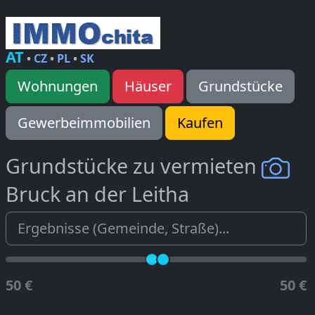
AT
•
CZ
•
PL
•
SK
Wohnungen
Häuser
Grundstücke
Gewerbeimmobilien
Kaufen
Grundstücke zu vermieten
Bruck an der Leitha
50 €
50 €