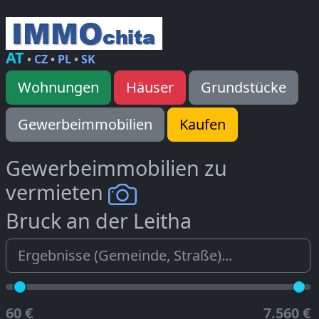
AT
•
CZ
•
PL
•
SK
Wohnungen
Häuser
Grundstücke
Gewerbeimmobilien
Kaufen
Gewerbeimmobilien zu
vermieten
Bruck an der Leitha
60 €
7.560 €