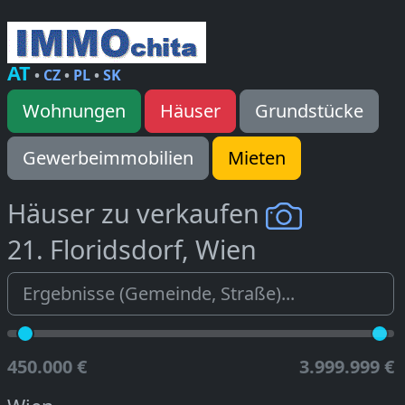
AT
•
CZ
•
PL
•
SK
Wohnungen
Häuser
Grundstücke
Gewerbeimmobilien
Mieten
Häuser zu verkaufen
21. Floridsdorf, Wien
450.000 €
3.999.999 €