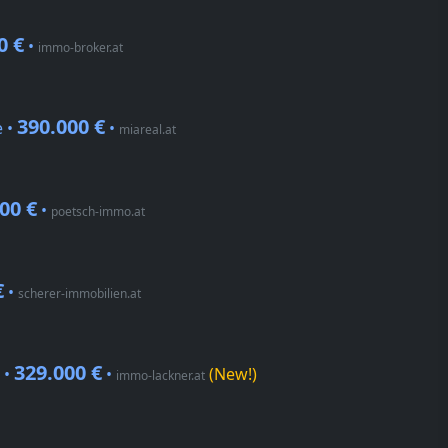
0 €
•
immo-broker.at
390.000 €
e •
•
miareal.at
00 €
•
poetsch-immo.at
€
•
scherer-immobilien.at
329.000 €
 •
•
(New!)
immo-lackner.at