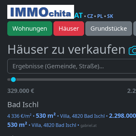
AT
•
CZ
•
PL
•
SK
Wohnungen
Häuser
Grundstücke
Häuser zu verkaufen
329.000 €
2.2
Bad Ischl
530 m²
2.298.000
4 336 €/m² •
• Villa, 4820 Bad Ischl •
530 m²
• Villa, 4820 Bad Ischl
•
gabriel.at