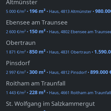
Altmünster
196 m²
980.00
5 000 €/m² •
• Haus, 4813 Altmünster •
Ebensee am Traunsee
150 m²
2 600 €/m² •
• Haus, 4802 Ebensee am Traunse
Obertraun
850 m²
1.590.0
1 871 €/m² •
• Haus, 4831 Obertraun •
Pinsdorf
300 m²
899.000 
2 997 €/m² •
• Haus, 4812 Pinsdorf •
Roitham am Traunfall
228 m²
1 443 €/m² •
• Haus, 4661 Roitham am Traunfall
St. Wolfgang im Salzkammergut