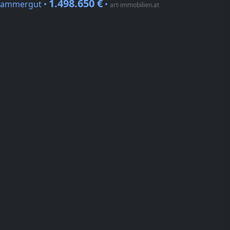
1.498.650 €
zkammergut •
•
art-immobilien.at