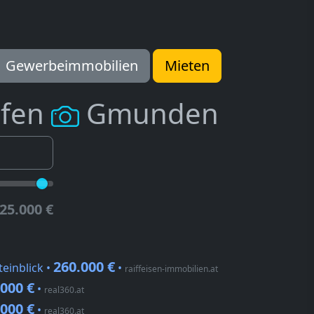
Gewerbeimmobilien
Mieten
ufen
Gmunden
25.000 €
260.000 €
einblick •
•
raiffeisen-immobilien.at
.000 €
•
real360.at
.000 €
•
real360.at