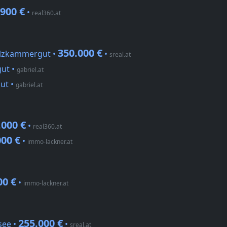
.900 €
•
real360.at
350.000 €
Salzkammergut •
•
sreal.at
gut
•
gabriel.at
gut
•
gabriel.at
.000 €
•
real360.at
000 €
•
immo-lackner.at
00 €
•
immo-lackner.at
255.000 €
see •
•
sreal.at