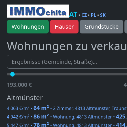
AT
•
CZ
•
PL
•
SK
Wohnungen
Häuser
Grundstücke
Wohnungen zu verka
193.000 €
4
Altmünster
64 m²
4 063 €/m² •
• 2 Zimmer, 4813 Altmünster, Traunst
86 m²
425
4 942 €/m² •
• Wohnung, 4813 Altmünster •
76 m²
414
5 447 €/m² •
• Wohnung, 4813 Altmünster •