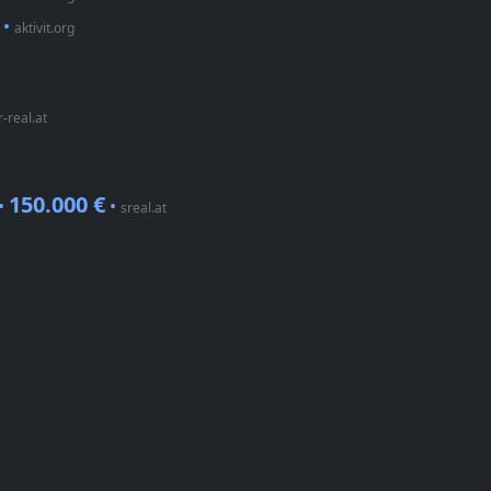
•
aktivit.org
r-real.at
150.000 €
•
•
sreal.at