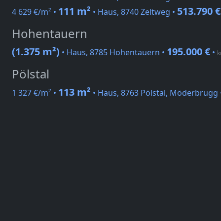
111 m²
513.790 €
4 629 €/m² •
• Haus, 8740 Zeltweg •
Hohentauern
(1.375 m²)
195.000 €
• Haus, 8785 Hohentauern •
•
k
Pölstal
113 m²
1 327 €/m² •
• Haus, 8763 Pölstal, Möderbrugg 