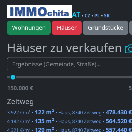
AT
•
CZ
•
PL
•
SK
Wohnungen
Häuser
Grundstücke
Häuser zu verkaufen
150.000 €
5
Zeltweg
122 m²
478.430 €
3 922 €/m² •
• Haus, 8740 Zeltweg •
135 m²
564.520 €
4 182 €/m² •
• Haus, 8740 Zeltweg •
129 m²
557.440 €
4 321 €/m² •
• Haus, 8740 Zeltweg •