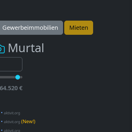
Gewerbeimmobilien
Mieten
Murtal
64.520 €
•
aktivit.org
•
(New!)
aktivit.org
•
aktivit.org