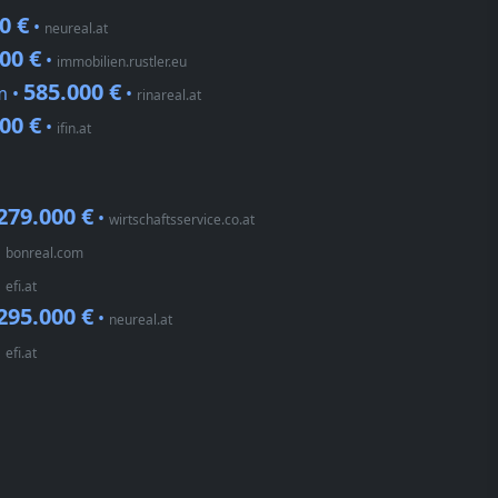
0 €
•
neureal.at
00 €
•
immobilien.rustler.eu
585.000 €
m •
•
rinareal.at
00 €
•
ifin.at
279.000 €
•
wirtschaftsservice.co.at
•
bonreal.com
•
efi.at
295.000 €
•
neureal.at
•
efi.at