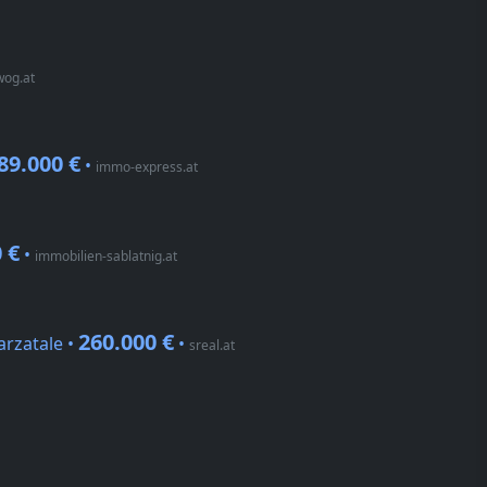
wog.at
89.000 €
•
immo-express.at
 €
•
immobilien-sablatnig.at
260.000 €
rzatale •
•
sreal.at