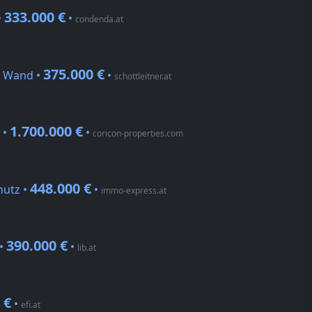
333.000 €
•
•
condenda.at
375.000 €
n Wand •
•
schottleitner.at
1.700.000 €
 •
•
coricon-properties.com
448.000 €
hutz •
•
immo-express.at
390.000 €
 •
•
lib.at
 €
•
efi.at