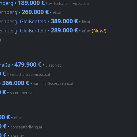
189.000 €
rnberg •
•
wirtschaftsservice.co.at
269.000 €
ernberg •
•
efi.at
389.000 €
ernberg, Gleißenfeld •
•
lib.at
289.000 €
ernberg, Gleißenfeld •
•
(New!)
efi.at
t
479.900 €
raße •
•
viason.at
 €
•
wirtschaftsservice.co.at
366.000 €
•
•
wirtschaftsservice.co.at
 €
•
s-commerz.at
00 €
•
efi.at
0 €
•
conceptforliving.at
0 €
•
sreal.at