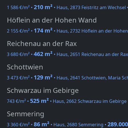
210 m²
1 586 €/m² •
• Haus, 2873 Feistritz am Wechsel 
Höflein an der Hohen Wand
174 m²
2 155 €/m² •
• Haus, 2732 Höflein an der Hohe
Reichenau an der Rax
462 m²
3 680 €/m² •
• Haus, 2651 Reichenau an der Rax
Schottwien
129 m²
3 473 €/m² •
• Haus, 2641 Schottwien, Maria Sc
Schwarzau im Gebirge
525 m²
743 €/m² •
• Haus, 2662 Schwarzau im Gebirge
Semmering
86 m²
289.000
3 360 €/m² •
• Haus, 2680 Semmering •