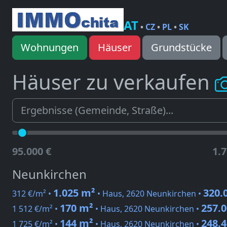
AT
•
CZ
•
PL
•
SK
Wohnungen
Häuser
Grundstücke
Häuser zu verkaufen
95.000 €
1.7
Neunkirchen
1.025 m²
320.
312 €/m² •
• Haus, 2620 Neunkirchen •
170 m²
257.0
1 512 €/m² •
• Haus, 2620 Neunkirchen •
144 m²
248.4
1 725 €/m² •
• Haus, 2620 Neunkirchen •