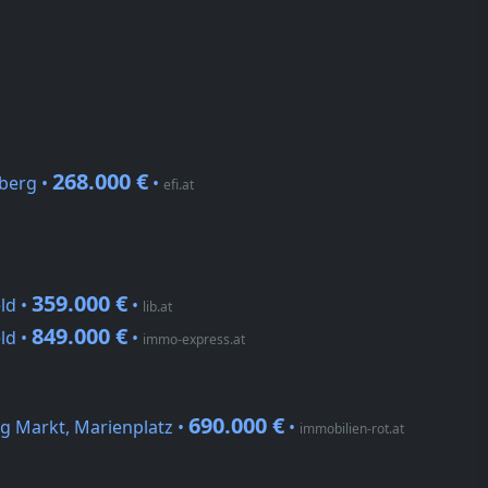
268.000 €
berg •
•
efi.at
359.000 €
ld •
•
lib.at
849.000 €
ld •
•
immo-express.at
690.000 €
g Markt, Marienplatz •
•
immobilien-rot.at