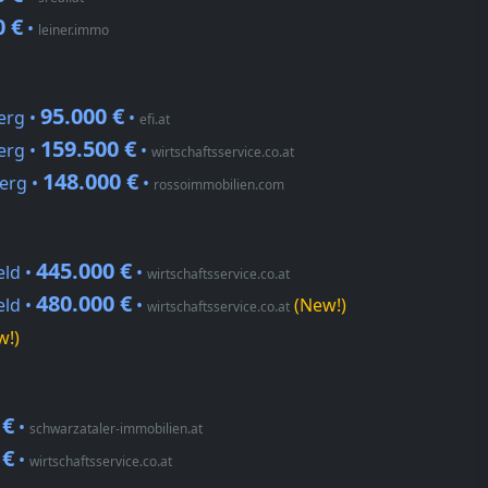
0 €
•
leiner.immo
95.000 €
erg •
•
efi.at
159.500 €
erg •
•
wirtschaftsservice.co.at
148.000 €
erg •
•
rossoimmobilien.com
445.000 €
eld •
•
wirtschaftsservice.co.at
480.000 €
eld •
•
(New!)
wirtschaftsservice.co.at
w!)
 €
•
schwarzataler-immobilien.at
 €
•
wirtschaftsservice.co.at