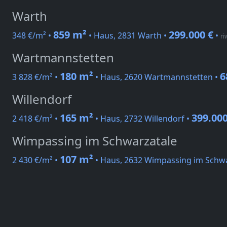
Warth
859 m²
299.000 €
348 €/m² •
• Haus, 2831 Warth •
•
ri
Wartmannstetten
180 m²
6
3 828 €/m² •
• Haus, 2620 Wartmannstetten •
Willendorf
165 m²
399.000
2 418 €/m² •
• Haus, 2732 Willendorf •
Wimpassing im Schwarzatale
107 m²
2 430 €/m² •
• Haus, 2632 Wimpassing im Schwa