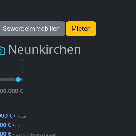
Gewerbeimmobilien
Mieten
Neunkirchen
00.000 €
000 €
•
ifin.at
00 €
•
efi.at
00 €
•
wirtschaftsservice.co.at