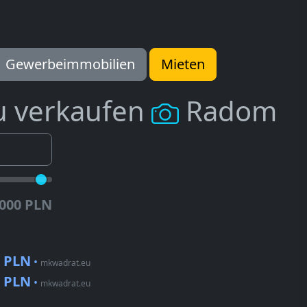
Gewerbeimmobilien
Mieten
u verkaufen
Radom
.000 PLN
0 PLN
•
mkwadrat.eu
0 PLN
•
mkwadrat.eu