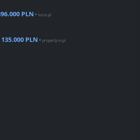
896.000 PLN
•
locus.pl
135.000 PLN
•
•
property-in.pl