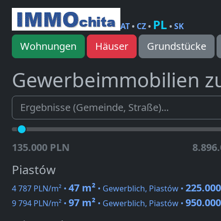
PL
AT
•
CZ
•
•
SK
Wohnungen
Häuser
Grundstücke
Gewerbeimmobilien z
135.000 PLN
8.896
Piastów
47 m²
225.00
4 787 PLN/m² •
• Gewerblich, Piastów •
97 m²
950.00
9 794 PLN/m² •
• Gewerblich, Piastów •