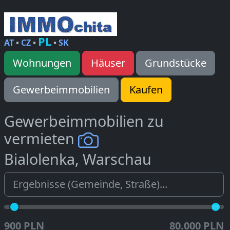
PL
AT
•
CZ
•
•
SK
Wohnungen
Häuser
Grundstücke
Gewerbeimmobilien
Kaufen
Gewerbeimmobilien zu
vermieten
Bialolenka, Warschau
900 PLN
80.000 PLN