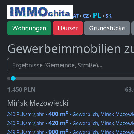
PL
AT
•
CZ
•
•
SK
Wohnungen
Häuser
Grundstücke
Gewerbeimmobilien z
1.450 PLN
63
Mińsk Mazowiecki
400 m²
240 PLN/m²/Jahr •
• Gewerblich, Mińsk Mazowi
420 m²
240 PLN/m²/Jahr •
• Gewerblich, Mińsk Mazowi
900 m²
249 PLN/m²/Jahr •
• Gewerblich, Mińsk Mazowi