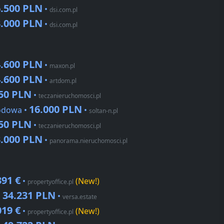
6.500 PLN
•
dsi.com.pl
3.000 PLN
•
dsi.com.pl
4.600 PLN
•
maxon.pl
4.600 PLN
•
artdom.pl
50 PLN
•
teczanieruchomosci.pl
16.000 PLN
iodowa •
•
soltan-n.pl
50 PLN
•
teczanieruchomosci.pl
3.000 PLN
•
panorama.nieruchomosci.pl
391 €
•
(New!)
propertyoffice.pl
34.231 PLN
•
•
versa.estate
019 €
•
(New!)
propertyoffice.pl