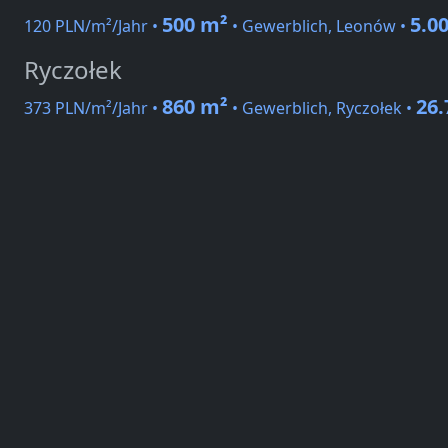
500 m²
5.0
120 PLN/m²/Jahr •
• Gewerblich, Leonów •
Ryczołek
860 m²
26.
373 PLN/m²/Jahr •
• Gewerblich, Ryczołek •