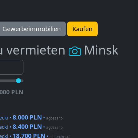
Gewerbeimmobilien
Kaufen
u vermieten
Minsk
.000 PLN
8.000 PLN
ecki •
•
agcezar.pl
8.400 PLN
ecki •
•
agcezar.pl
18.700 PLN
ecki •
•
sellbroker.pl