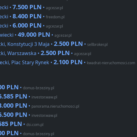
7.500 PLN
ecki •
•
agcezar.pl
8.400 PLN
ecki •
•
freedom.pl
6.000 PLN
ecki •
•
agcezar.pl
49.000 PLN
wiecki •
•
agcezar.pl
2.500 PLN
i, Konstytucji 3 Maja •
•
sellbroker.pl
2.500 PLN
cki, Warszawska •
•
agcezar.pl
2.100 PLN
cki, Plac Stary Rynek •
•
kwadrat-nieruchomosci.com
00 PLN
•
domus-brzeziny.pl
6.585 PLN
•
investor.waw.pl
3.000 PLN
•
panorama.nieruchomosci.pl
6.500 PLN
•
investor.waw.pl
585 PLN
•
dsi.com.pl
00 PLN
•
domus-brzeziny.pl