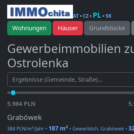
PL
AT
•
CZ
•
•
SK
Wohnungen
Häuser
Grundstücke
Gewerbeimmobilien z
Ostrolenka
5.984 PLN
5
Grabówek
187 m²
3
384 PLN/m²/Jahr •
• Gewerblich, Grabówek •