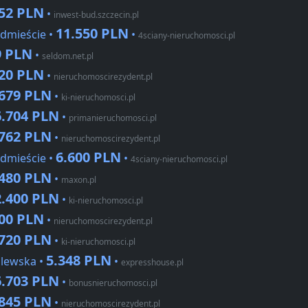
652 PLN
•
inwest-bud.szczecin.pl
11.550 PLN
dmieście •
•
4sciany-nieruchomosci.pl
9 PLN
•
seldom.net.pl
720 PLN
•
nieruchomoscirezydent.pl
.679 PLN
•
ki-nieruchomosci.pl
6.704 PLN
•
primanieruchomosci.pl
.762 PLN
•
nieruchomoscirezydent.pl
6.600 PLN
dmieście •
•
4sciany-nieruchomosci.pl
.480 PLN
•
maxon.pl
2.400 PLN
•
ki-nieruchomosci.pl
600 PLN
•
nieruchomoscirezydent.pl
.720 PLN
•
ki-nieruchomosci.pl
5.348 PLN
ólewska •
•
expresshouse.pl
6.703 PLN
•
bonusnieruchomosci.pl
.845 PLN
•
nieruchomoscirezydent.pl