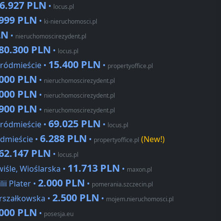
6.927 PLN
•
locus.pl
.999 PLN
•
ki-nieruchomosci.pl
LN
•
nieruchomoscirezydent.pl
80.300 PLN
•
locus.pl
15.400 PLN
Śródmieście •
•
propertyoffice.pl
.000 PLN
•
nieruchomoscirezydent.pl
.000 PLN
•
nieruchomoscirezydent.pl
.900 PLN
•
nieruchomoscirezydent.pl
69.025 PLN
Śródmieście •
•
locus.pl
6.288 PLN
dmieście •
•
(New!)
propertyoffice.pl
62.147 PLN
•
locus.pl
11.713 PLN
iśle, Wioślarska •
•
maxon.pl
2.000 PLN
ii Plater •
•
pomerania.szczecin.pl
2.500 PLN
rszałkowska •
•
mojem.nieruchomosci.pl
.000 PLN
•
posesja.eu