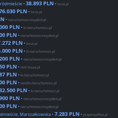
38.893 PLN
Śródmieście •
•
locus.pl
76.030 PLN
•
locus.pl
LN
•
nieruchomoscirezydent.pl
.000 PLN
•
ki-nieruchomosci.pl
500 PLN
•
nieruchomoscirezydent.pl
7.272 PLN
•
locus.pl
4.000 PLN
•
ki-nieruchomosci.pl
.200 PLN
•
nieruchomoscirezydent.pl
250 PLN
•
rent-house.pl
087 PLN
•
ki-nieruchomosci.pl
100 PLN
•
serafin.nieruchomosci.pl
32.500 PLN
•
ki-nieruchomosci.pl
.900 PLN
•
nieruchomoscirezydent.pl
200 PLN
•
nieruchomoscirezydent.pl
7.283 PLN
ódmieście, Marszałkowska •
•
propertyoffice.pl