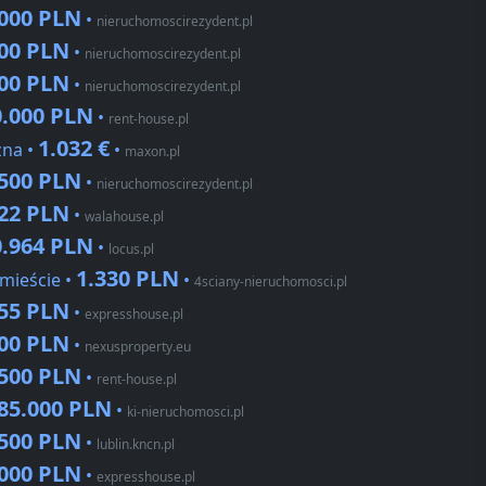
.000 PLN
•
nieruchomoscirezydent.pl
500 PLN
•
nieruchomoscirezydent.pl
200 PLN
•
nieruchomoscirezydent.pl
0.000 PLN
•
rent-house.pl
1.032 €
zna •
•
maxon.pl
.500 PLN
•
nieruchomoscirezydent.pl
622 PLN
•
walahouse.pl
0.964 PLN
•
locus.pl
1.330 PLN
mieście •
•
4sciany-nieruchomosci.pl
255 PLN
•
expresshouse.pl
200 PLN
•
nexusproperty.eu
.500 PLN
•
rent-house.pl
85.000 PLN
•
ki-nieruchomosci.pl
.500 PLN
•
lublin.kncn.pl
.000 PLN
•
expresshouse.pl