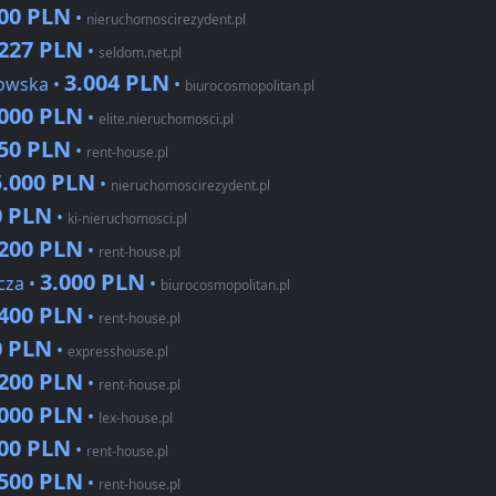
000 PLN
•
nieruchomoscirezydent.pl
.227 PLN
•
seldom.net.pl
3.004 PLN
owska •
•
biurocosmopolitan.pl
.000 PLN
•
elite.nieruchomosci.pl
650 PLN
•
rent-house.pl
5.000 PLN
•
nieruchomoscirezydent.pl
0 PLN
•
ki-nieruchomosci.pl
.200 PLN
•
rent-house.pl
3.000 PLN
cza •
•
biurocosmopolitan.pl
.400 PLN
•
rent-house.pl
0 PLN
•
expresshouse.pl
.200 PLN
•
rent-house.pl
.000 PLN
•
lex-house.pl
000 PLN
•
rent-house.pl
.500 PLN
•
rent-house.pl