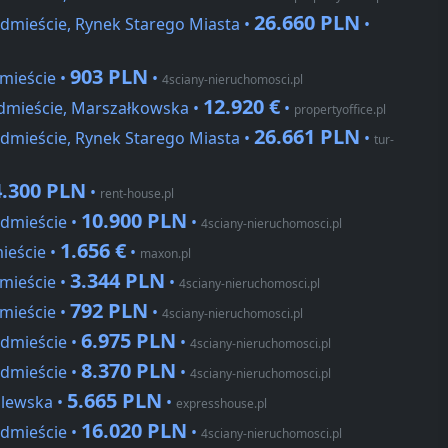
26.660 PLN
dmieście, Rynek Starego Miasta •
•
903 PLN
mieście •
•
4sciany-nieruchomosci.pl
12.920 €
dmieście, Marszałkowska •
•
propertyoffice.pl
26.661 PLN
dmieście, Rynek Starego Miasta •
•
tur-
4.300 PLN
•
rent-house.pl
10.900 PLN
dmieście •
•
4sciany-nieruchomosci.pl
1.656 €
ieście •
•
maxon.pl
3.344 PLN
mieście •
•
4sciany-nieruchomosci.pl
792 PLN
mieście •
•
4sciany-nieruchomosci.pl
6.975 PLN
dmieście •
•
4sciany-nieruchomosci.pl
8.370 PLN
dmieście •
•
4sciany-nieruchomosci.pl
5.665 PLN
ólewska •
•
expresshouse.pl
16.020 PLN
dmieście •
•
4sciany-nieruchomosci.pl