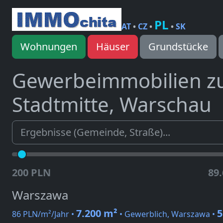
PL
AT
•
CZ
•
•
SK
Wohnungen
Häuser
Grundstücke
Gewerbeimmobilien z
Stadtmitte, Warschau
200 PLN
89
Warszawa
7.200 m²
5
86 PLN/m²/Jahr •
• Gewerblich, Warszawa •