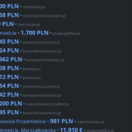
000 PLN
•
rent-house.pl
158 PLN
•
nieruchomoscirezydent.pl
0 PLN
•
rent-house.pl
1.700 PLN
mieście •
•
propertyoffice.pl
045 PLN
•
pomerania.szczecin.pl
024 PLN
•
bonusnieruchomosci.pl
.662 PLN
•
bonusnieruchomosci.pl
108 PLN
•
posesja.eu
512 PLN
•
posesja.eu
554 PLN
•
pomerania.szczecin.pl
142 PLN
•
bonusnieruchomosci.pl
.200 PLN
•
nieruchomoscirezydent.pl
045 PLN
•
bonusnieruchomosci.pl
981 PLN
owskie Przedmieście •
•
expresshouse.pl
11.910 €
dmieście, Marszałkowska •
•
propertyoffice.pl