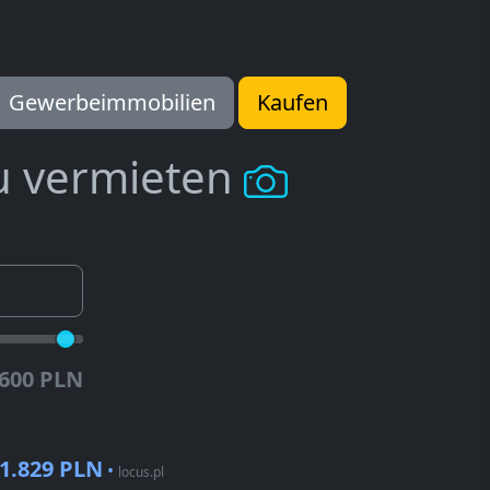
Gewerbeimmobilien
Kaufen
u vermieten
.600 PLN
1.829 PLN
•
locus.pl