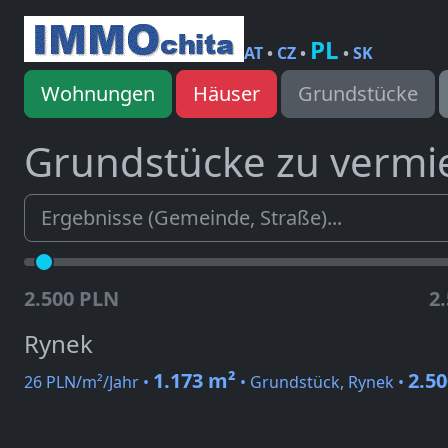
PL
AT
•
CZ
•
•
SK
Wohnungen
Häuser
Grundstücke
Grundstücke zu vermi
2.500 PLN
2
Rynek
1.173 m²
2.5
26 PLN/m²/Jahr •
• Grundstück, Rynek •