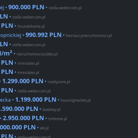
900.000 PLN
ej •
•
stella-weber.com.pl
PLN
•
stella-weber.com.pl
0 PLN
•
hirundohome.pl
990.992 PLN
opnickiej •
•
biernaccynieruchomosci.pl
PLN
•
stella-weber.com.pl
N/m²
•
nieruchomosciszybko.pl
0 PLN
•
mrestates.pl
9 PLN
•
mrestates.pl
1.299.000 PLN
•
•
realtyzone.pl
0 PLN
•
stella-weber.com.pl
1.199.000 PLN
hecka •
•
housingmarket.pl
1.590.000 PLN
•
bialelwy.pl
2.950.000 PLN
 •
•
tmhome.pl
.000.000 PLN
•
wli.pl
0 PLN
•
stella-weber.com.pl