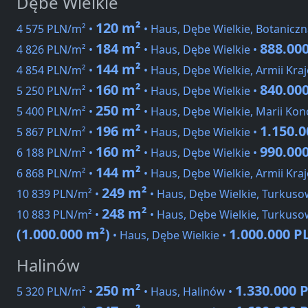
Dębe Wielkie
120 m²
4 575 PLN/m² •
• Haus, Dębe Wielkie, Botaniczn
184 m²
888.00
4 826 PLN/m² •
• Haus, Dębe Wielkie •
144 m²
4 854 PLN/m² •
• Haus, Dębe Wielkie, Armii Kra
160 m²
840.00
5 250 PLN/m² •
• Haus, Dębe Wielkie •
250 m²
5 400 PLN/m² •
• Haus, Dębe Wielkie, Marii Kon
196 m²
1.150.
5 867 PLN/m² •
• Haus, Dębe Wielkie •
160 m²
990.00
6 188 PLN/m² •
• Haus, Dębe Wielkie •
144 m²
6 868 PLN/m² •
• Haus, Dębe Wielkie, Armii Kra
249 m²
10 839 PLN/m² •
• Haus, Dębe Wielkie, Turkuso
248 m²
10 883 PLN/m² •
• Haus, Dębe Wielkie, Turkuso
(1.000.000 m²)
1.000.000 P
• Haus, Dębe Wielkie •
Halinów
250 m²
1.330.000 
5 320 PLN/m² •
• Haus, Halinów •