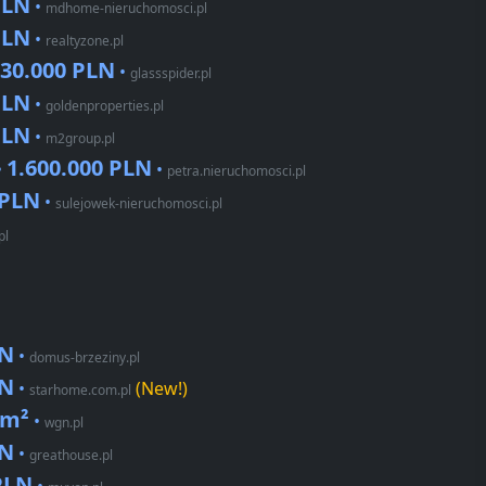
PLN
•
mdhome-nieruchomosci.pl
PLN
•
realtyzone.pl
130.000 PLN
•
glassspider.pl
PLN
•
goldenproperties.pl
PLN
•
m2group.pl
1.600.000 PLN
•
•
petra.nieruchomosci.pl
 PLN
•
sulejowek-nieruchomosci.pl
pl
LN
•
domus-brzeziny.pl
LN
•
(New!)
starhome.com.pl
/m²
•
wgn.pl
LN
•
greathouse.pl
PLN