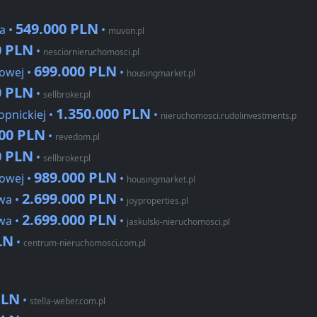
549.000 PLN
a •
•
muvon.pl
0 PLN
•
nesciornieruchomosci.pl
699.000 PLN
jowej •
•
housingmarket.pl
0 PLN
•
sellbroker.pl
1.350.000 PLN
opnickiej •
•
nieruchomosci.rudolinvestments.p
000 PLN
•
revedom.pl
0 PLN
•
sellbroker.pl
989.000 PLN
jowej •
•
housingmarket.pl
2.699.000 PLN
wa •
•
joyproperties.pl
2.699.000 PLN
wa •
•
jaskulski-nieruchomosci.pl
LN
•
centrum-nieruchomosci.com.pl
PLN
•
stella-weber.com.pl