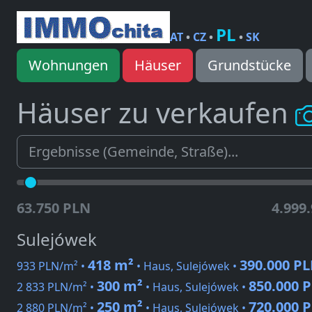
PL
AT
•
CZ
•
•
SK
Wohnungen
Häuser
Grundstücke
Häuser zu verkaufen
63.750 PLN
4.999
Sulejówek
418 m²
390.000 P
933 PLN/m² •
• Haus, Sulejówek •
300 m²
850.000 
2 833 PLN/m² •
• Haus, Sulejówek •
250 m²
720.000 
2 880 PLN/m² •
• Haus, Sulejówek •