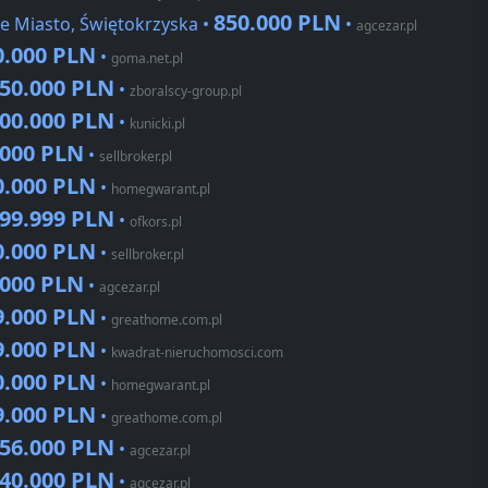
850.000 PLN
e Miasto, Świętokrzyska •
•
agcezar.pl
0.000 PLN
•
goma.net.pl
450.000 PLN
•
zboralscy-group.pl
200.000 PLN
•
kunicki.pl
.000 PLN
•
sellbroker.pl
0.000 PLN
•
homegwarant.pl
999.999 PLN
•
ofkors.pl
0.000 PLN
•
sellbroker.pl
.000 PLN
•
agcezar.pl
9.000 PLN
•
greathome.com.pl
9.000 PLN
•
kwadrat-nieruchomosci.com
0.000 PLN
•
homegwarant.pl
9.000 PLN
•
greathome.com.pl
456.000 PLN
•
agcezar.pl
440.000 PLN
•
agcezar.pl