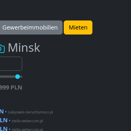
Gewerbeimmobilien
Mieten
Minsk
.999 PLN
LN
•
sulejowek-nieruchomosci.pl
PLN
•
stella-weber.com.pl
PLN
•
stella-weber.com.pl