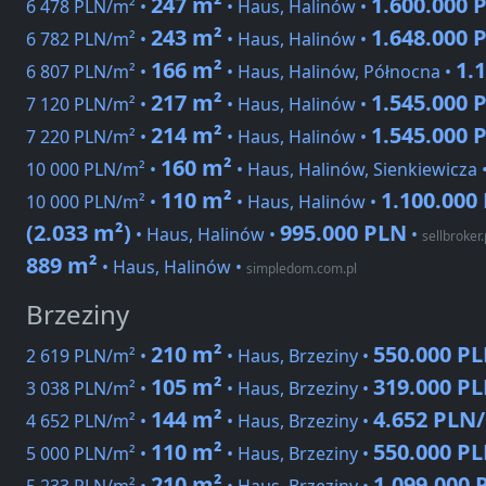
247 m²
1.600.000 
6 478 PLN/m² •
• Haus, Halinów •
243 m²
1.648.000 
6 782 PLN/m² •
• Haus, Halinów •
166 m²
1.
6 807 PLN/m² •
• Haus, Halinów, Północna •
217 m²
1.545.000 
7 120 PLN/m² •
• Haus, Halinów •
214 m²
1.545.000 
7 220 PLN/m² •
• Haus, Halinów •
160 m²
10 000 PLN/m² •
• Haus, Halinów, Sienkiewicza 
110 m²
1.100.000
10 000 PLN/m² •
• Haus, Halinów •
(2.033 m²)
995.000 PLN
• Haus, Halinów •
•
sellbroker.
889 m²
• Haus, Halinów
•
simpledom.com.pl
Brzeziny
210 m²
550.000 P
2 619 PLN/m² •
• Haus, Brzeziny •
105 m²
319.000 P
3 038 PLN/m² •
• Haus, Brzeziny •
144 m²
4.652 PLN
4 652 PLN/m² •
• Haus, Brzeziny •
110 m²
550.000 P
5 000 PLN/m² •
• Haus, Brzeziny •
210 m²
1.099.000 