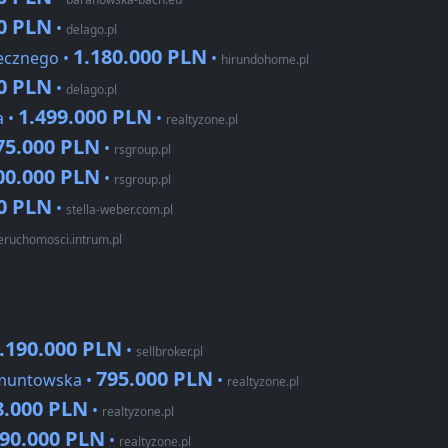
00 PLN
•
delago.pl
1.180.000 PLN
łecznego •
•
hirundohome.pl
00 PLN
•
delago.pl
1.499.000 PLN
a •
•
realtyzone.pl
75.000 PLN
•
rsgroup.pl
00.000 PLN
•
rsgroup.pl
00 PLN
•
stella-weber.com.pl
eruchomosci.intrum.pl
.190.000 PLN
•
sellbroker.pl
795.000 PLN
gmuntowska •
•
realtyzone.pl
8.000 PLN
•
realtyzone.pl
090.000 PLN
•
realtyzone.pl