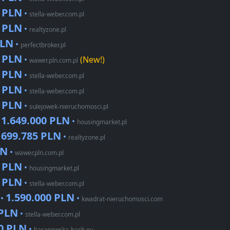
0 PLN
•
stella-weber.com.pl
0 PLN
•
realtyzone.pl
PLN
•
perfectbroker.pl
0 PLN
•
(New!)
wawer.pln.com.pl
0 PLN
•
stella-weber.com.pl
0 PLN
•
stella-weber.com.pl
0 PLN
•
sulejowek-nieruchomosci.pl
1.649.000 PLN
•
•
housingmarket.pl
699.785 PLN
•
•
realtyzone.pl
LN
•
wawer.pln.com.pl
9 PLN
•
housingmarket.pl
0 PLN
•
stella-weber.com.pl
1.590.000 PLN
 •
•
kwadrat-nieruchomosci.com
 PLN
•
stella-weber.com.pl
00 PLN
•
baranowska-bach.eu