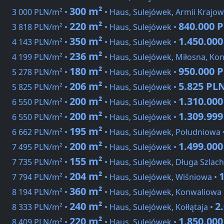
300 m²
3 000 PLN/m² •
• Haus, Sulejówek, Armii Krajow
220 m²
840.000 
3 818 PLN/m² •
• Haus, Sulejówek •
350 m²
1.450.00
4 143 PLN/m² •
• Haus, Sulejówek •
236 m²
4 199 PLN/m² •
• Haus, Sulejówek, Miłosna, Kon
180 m²
950.000 
5 278 PLN/m² •
• Haus, Sulejówek •
206 m²
5.825 PL
5 825 PLN/m² •
• Haus, Sulejówek •
200 m²
1.310.00
6 550 PLN/m² •
• Haus, Sulejówek •
200 m²
1.309.99
6 550 PLN/m² •
• Haus, Sulejówek •
195 m²
6 662 PLN/m² •
• Haus, Sulejówek, Południowa 
200 m²
1.499.00
7 495 PLN/m² •
• Haus, Sulejówek •
155 m²
7 735 PLN/m² •
• Haus, Sulejówek, Długa Szlac
204 m²
7 794 PLN/m² •
• Haus, Sulejówek, Wiśniowa •
360 m²
8 194 PLN/m² •
• Haus, Sulejówek, Konwaliowa
240 m²
2
8 333 PLN/m² •
• Haus, Sulejówek, Kołłątaja •
220 m²
1.850.00
8 409 PLN/m² •
• Haus, Sulejówek •