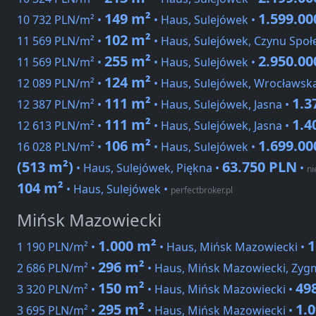
149 m²
1.599.0
10 732 PLN/m² •
• Haus, Sulejówek •
102 m²
11 569 PLN/m² •
• Haus, Sulejówek, Czynu Spo
255 m²
2.950.0
11 569 PLN/m² •
• Haus, Sulejówek •
124 m²
12 089 PLN/m² •
• Haus, Sulejówek, Wrocławsk
111 m²
1.3
12 387 PLN/m² •
• Haus, Sulejówek, Jasna •
111 m²
1.4
12 613 PLN/m² •
• Haus, Sulejówek, Jasna •
106 m²
1.699.0
16 028 PLN/m² •
• Haus, Sulejówek •
(513 m²)
63.750 PLN
• Haus, Sulejówek, Piękna •
•
ni
104 m²
• Haus, Sulejówek
•
perfectbroker.pl
Mińsk Mazowiecki
1.000 m²
1
1 190 PLN/m² •
• Haus, Mińsk Mazowiecki •
296 m²
2 686 PLN/m² •
• Haus, Mińsk Mazowiecki, Zy
150 m²
49
3 320 PLN/m² •
• Haus, Mińsk Mazowiecki •
295 m²
1.
3 695 PLN/m² •
• Haus, Mińsk Mazowiecki •