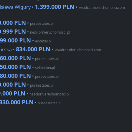
1.399.000 PLN
isława Wigury •
•
kwadrat-nieruchomosci.com
0.000 PLN
•
pureestates.pl
9.999 PLN
•
nesciornieruchomosci.pl
299.000 PLN
•
agcezar.pl
834.000 PLN
urska •
•
kwadrat-nieruchomosci.com
060.000 PLN
•
pureestates.pl
450.000 PLN
•
sellbroker.pl
080.000 PLN
•
pureestates.pl
0.000 PLN
•
pureestates.pl
9.000 PLN
•
nesciornieruchomosci.pl
.330.000 PLN
•
pureestates.pl