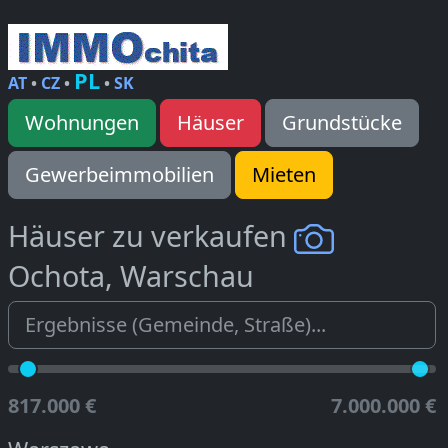
PL
AT
•
CZ
•
•
SK
Wohnungen
Häuser
Grundstücke
Gewerbeimmobilien
Mieten
Häuser zu verkaufen
Ochota, Warschau
817.000 €
7.000.000 €