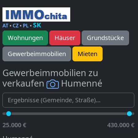
SK
AT
•
CZ
•
PL
•
Wohnungen
Häuser
Grundstücke
Gewerbeimmobilien
Mieten
Gewerbeimmobilien zu
verkaufen
Humenné
25.000 €
430.000 €