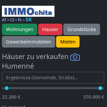
SK
AT
•
CZ
•
PL
•
Wohnungen
Häuser
Grundstücke
Gewerbeimmobilien
Mieten
Häuser zu verkaufen
Humenné
22.200 €
370.000 €