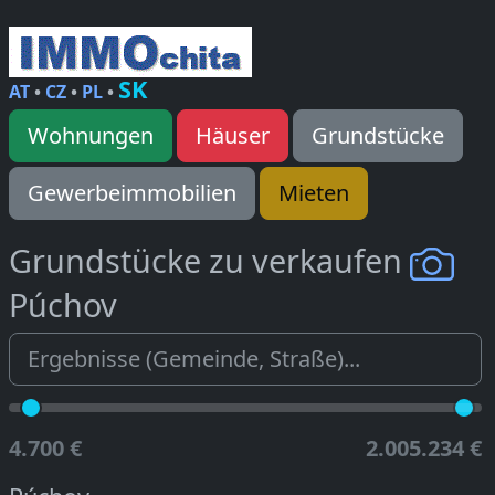
SK
AT
•
CZ
•
PL
•
Wohnungen
Häuser
Grundstücke
Gewerbeimmobilien
Mieten
Grundstücke zu verkaufen
Púchov
4.700 €
2.005.234 €