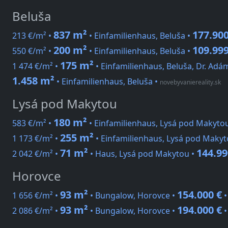
Beluša
837 m²
177.900
213 €/m² •
• Einfamilienhaus, Beluša •
200 m²
109.999
550 €/m² •
• Einfamilienhaus, Beluša •
175 m²
1 474 €/m² •
• Einfamilienhaus, Beluša, Dr. Ad
1.458 m²
• Einfamilienhaus, Beluša
•
novebyvaniereality.sk
Lysá pod Makytou
180 m²
583 €/m² •
• Einfamilienhaus, Lysá pod Makyto
255 m²
1 173 €/m² •
• Einfamilienhaus, Lysá pod Makyt
71 m²
144.99
2 042 €/m² •
• Haus, Lysá pod Makytou •
Horovce
93 m²
154.000 €
1 656 €/m² •
• Bungalow, Horovce •
93 m²
194.000 €
2 086 €/m² •
• Bungalow, Horovce •