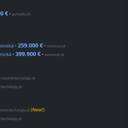
0 €
•
pureality.sk
259.000 €
hovská •
•
storkreal.sk
399.900 €
pnická •
•
astonreal.sk
•
romantickechalupy.sk
ckechalupy.sk
(New!)
mantickechalupy.sk
ckechalupy.sk