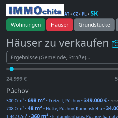
SK
AT
•
CZ
•
PL
•
Wohnungen
Häuser
Grundstücke
Häuser zu verkaufen
24.999 €
5
Púchov
698 m²
349.000 €
500 €/m² •
• Freizeit, Púchov •
•
rema
48 m²
34.0
708 €/m² •
• Hütte, Púchov, Komenského •
360 m²
1 442 €/m² •
• Einfamilienhaus, Púchov, Samoty