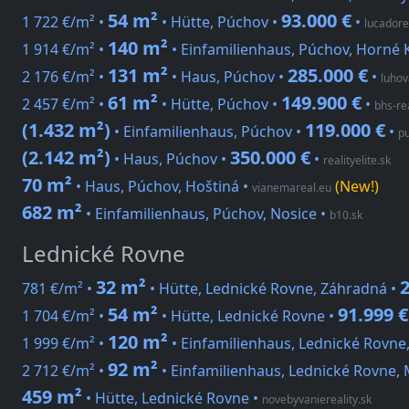
54 m²
93.000 €
1 722 €/m² •
• Hütte, Púchov •
•
lucadore
140 m²
1 914 €/m² •
• Einfamilienhaus, Púchov, Horné 
131 m²
285.000 €
2 176 €/m² •
• Haus, Púchov •
•
luhov
61 m²
149.900 €
2 457 €/m² •
• Hütte, Púchov •
•
bhs-rea
(1.432 m²)
119.000 €
• Einfamilienhaus, Púchov •
•
pu
(2.142 m²)
350.000 €
• Haus, Púchov •
•
realityelite.sk
70 m²
• Haus, Púchov, Hoštiná
•
(New!)
vianemareal.eu
682 m²
• Einfamilienhaus, Púchov, Nosice
•
b10.sk
Lednické Rovne
32 m²
2
781 €/m² •
• Hütte, Lednické Rovne, Záhradná •
54 m²
91.999 €
1 704 €/m² •
• Hütte, Lednické Rovne •
120 m²
1 999 €/m² •
• Einfamilienhaus, Lednické Rovne
92 m²
2 712 €/m² •
• Einfamilienhaus, Lednické Rovne,
459 m²
• Hütte, Lednické Rovne
•
novebyvaniereality.sk