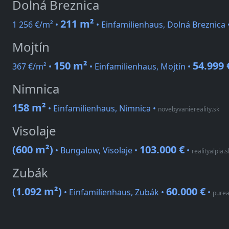
Dolná Breznica
211 m²
1 256 €/m² •
• Einfamilienhaus, Dolná Breznica 
Mojtín
150 m²
54.999 
367 €/m² •
• Einfamilienhaus, Mojtín •
Nimnica
158 m²
• Einfamilienhaus, Nimnica
•
novebyvaniereality.sk
Visolaje
(600 m²)
103.000 €
• Bungalow, Visolaje •
•
realityalpia.s
Zubák
(1.092 m²)
60.000 €
• Einfamilienhaus, Zubák •
•
pureal