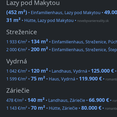
Lazy pod Makytou
(452 m²)
49.00
• Einfamilienhaus, Lazy pod Makytou •
31 m²
• Hütte, Lazy pod Makytou
•
novebyvaniereality.sk
Streženice
134 m²
1 933 €/m² •
• Einfamilienhaus, Streženice, Púc
200 m²
2 000 €/m² •
• Einfamilienhaus, Streženice, Šte
Vydrná
120 m²
125.000 €
1 042 €/m² •
• Landhaus, Vydrná •
75 m²
119.900 €
1 599 €/m² •
• Haus, Vydrná •
•
romanti
Záriečie
140 m²
66.900 €
478 €/m² •
• Landhaus, Záriečie •
•
ro
70 m²
80.000 €
1 143 €/m² •
• Hütte, Záriečie •
•
romanti