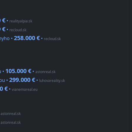
 €
•
realityalpia.sk
 €
•
recloud.sk
258.000 €
ámyho •
•
recloud.sk
105.000 €
u •
•
astonreal.sk
299.000 €
ou •
•
luhovareality.sk
0 €
•
vianemareal.eu
•
astonreal.sk
•
astonreal.sk