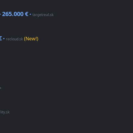
265.000 €
•
•
targetreal.sk
€
•
(New!)
recloud.sk
k
ity.sk