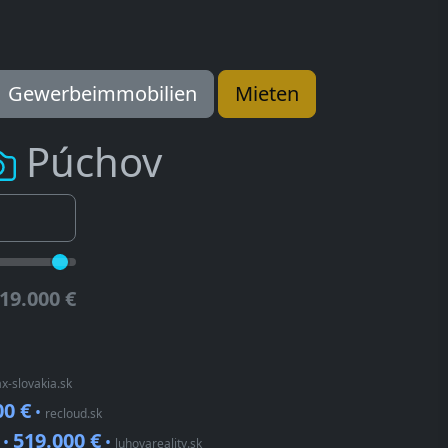
Gewerbeimmobilien
Mieten
Púchov
19.000 €
x-slovakia.sk
00 €
•
recloud.sk
519.000 €
 •
•
luhovareality.sk