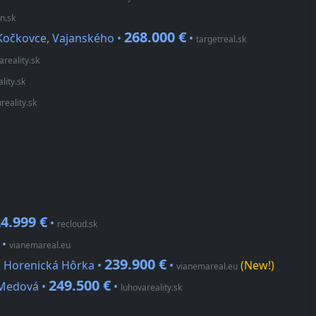
n.sk
268.000 €
Kočkovce, Vajanského •
•
targetreal.sk
areality.sk
lity.sk
reality.sk
4.999 €
•
recloud.sk
•
vianemareal.eu
239.900 €
, Horenická Hôrka •
•
(New!)
vianemareal.eu
249.500 €
 Medová •
•
luhovareality.sk