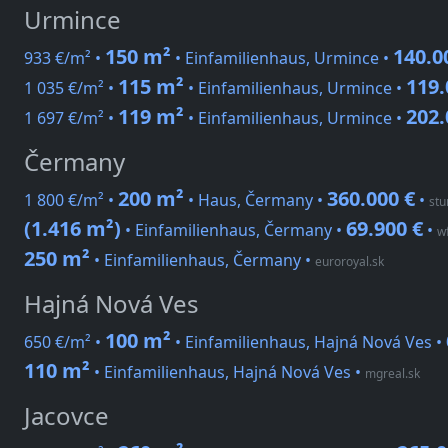
Urmince
150 m²
140.0
933 €/m² •
• Einfamilienhaus, Urmince •
115 m²
119.
1 035 €/m² •
• Einfamilienhaus, Urmince •
119 m²
202.
1 697 €/m² •
• Einfamilienhaus, Urmince •
Čermany
200 m²
360.000 €
1 800 €/m² •
• Haus, Čermany •
•
st
(1.416 m²)
69.900 €
• Einfamilienhaus, Čermany •
•
w
250 m²
• Einfamilienhaus, Čermany
•
euroroyal.sk
Hajná Nová Ves
100 m²
650 €/m² •
• Einfamilienhaus, Hajná Nová Ves •
110 m²
• Einfamilienhaus, Hajná Nová Ves
•
mgreal.sk
Jacovce