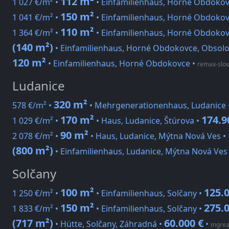
112 m²
1 027 €/m² •
• Einfamilienhaus, Horné Obdokov
150 m²
1 041 €/m² •
• Einfamilienhaus, Horné Obdokov
110 m²
1 364 €/m² •
• Einfamilienhaus, Horné Obdokov
(140 m²)
• Einfamilienhaus, Horné Obdokovce, Obsolo
120 m²
• Einfamilienhaus, Horné Obdokovce
•
remax-slov
Ludanice
320 m²
578 €/m² •
• Mehrgenerationenhaus, Ludanice 
170 m²
174.9
1 029 €/m² •
• Haus, Ludanice, Štúrova •
90 m²
2 078 €/m² •
• Haus, Ludanice, Mýtna Nová Ves •
(800 m²)
• Einfamilienhaus, Ludanice, Mýtna Nová Ves
Solčany
100 m²
125.0
1 250 €/m² •
• Einfamilienhaus, Solčany •
150 m²
275.0
1 833 €/m² •
• Einfamilienhaus, Solčany •
(717 m²)
60.000 €
• Hütte, Solčany, Záhradná •
•
mgrea