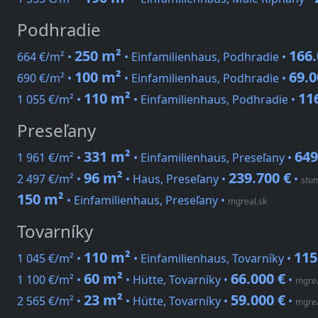
Podhradie
250 m²
166.
664 €/m² •
• Einfamilienhaus, Podhradie •
100 m²
69.0
690 €/m² •
• Einfamilienhaus, Podhradie •
110 m²
11
1 055 €/m² •
• Einfamilienhaus, Podhradie •
Preseľany
331 m²
649
1 961 €/m² •
• Einfamilienhaus, Preseľany •
96 m²
239.700 €
2 497 €/m² •
• Haus, Preseľany •
•
stu
150 m²
• Einfamilienhaus, Preseľany
•
mgreal.sk
Tovarníky
110 m²
115
1 045 €/m² •
• Einfamilienhaus, Tovarníky •
60 m²
66.000 €
1 100 €/m² •
• Hütte, Tovarníky •
•
mgrea
23 m²
59.000 €
2 565 €/m² •
• Hütte, Tovarníky •
•
mgrea