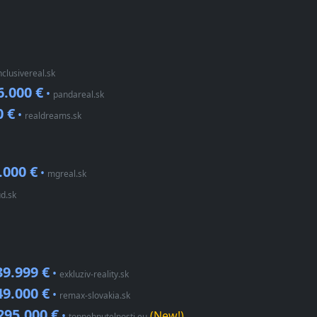
inclusivereal.sk
6.000 €
•
pandareal.sk
0 €
•
realdreams.sk
.000 €
•
mgreal.sk
ud.sk
39.999 €
•
exkluziv-reality.sk
49.000 €
•
remax-slovakia.sk
295.000 €
•
(New!)
topnehnutelnosti.eu