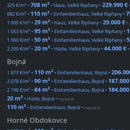
708 m²
229.990 €
325 €/m² •
• Haus, Veľké Ripňany •
110 m²
7
682 €/m² •
• Einfamilienhaus, Veľké Ripňany •
29 m²
29.000 €
1 000 €/m² •
• Haus, Veľké Ripňany •
•
95 m²
1
1 053 €/m² •
• Einfamilienhaus, Veľké Ripňany •
50 m²
5
1 060 €/m² •
• Einfamilienhaus, Veľké Ripňany •
20 m²
44.000 €
2 200 €/m² •
• Hütte, Veľké Ripňany •
Bojná
110 m²
206.00
1 873 €/m² •
• Einfamilienhaus, Bojná •
90 m²
187.000
2 078 €/m² •
• Einfamilienhaus, Bojná •
84 m²
184.000
2 190 €/m² •
• Einfamilienhaus, Bojná •
20 m²
• Hütte, Bojná
•
mgreal.sk
110 m²
• Einfamilienhaus, Bojná
•
mgreal.sk
Horné Obdokovce