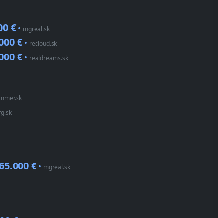
00 €
•
mgreal.sk
000 €
•
recloud.sk
000 €
•
realdreams.sk
ummer.sk
fg.sk
65.000 €
•
mgreal.sk