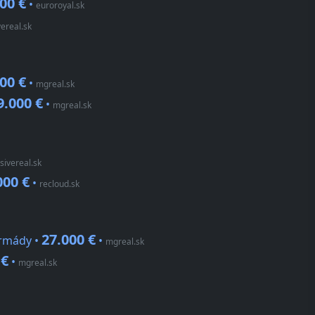
00 €
•
euroroyal.sk
vereal.sk
00 €
•
mgreal.sk
9.000 €
•
mgreal.sk
usivereal.sk
000 €
•
recloud.sk
27.000 €
armády •
•
mgreal.sk
 €
•
mgreal.sk