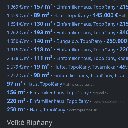
157 m²
215
1 369 €/m² •
• Einfamilienhaus, Topoľčany •
89 m²
145.000 €
1 629 €/m² •
• Haus, Topoľčany •
•
alli
130 m²
215
1 654 €/m² •
• Einfamilienhaus, Topoľčany •
193 m²
340
1 762 €/m² •
• Einfamilienhaus, Topoľčany •
140 m²
259.000
1 850 €/m² •
• Bungalow, Topoľčany •
118 m²
226
1 915 €/m² •
• Einfamilienhaus, Topoľčany •
111 m²
2 378 €/m² •
• Einfamilienhaus, Topoľčany, Rad
19 m²
49.
2 579 €/m² •
• Hütte, Topoľčany, Tovarnícka •
90 m²
3 222 €/m² •
• Einfamilienhaus, Topoľčany, Tovar
97 m²
• Haus, Topoľčany
•
allinclusivereal.sk
156 m²
• Einfamilienhaus, Topoľčany
•
mgreal.sk
220 m²
• Einfamilienhaus, Topoľčany
•
topnehnutelnosti.eu
250 m²
• Haus, Topoľčany
•
domovpremna.sk
Veľké Ripňany