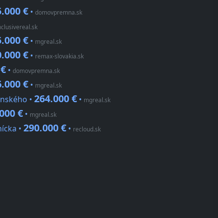
.000 €
•
domovpremna.sk
nclusivereal.sk
.000 €
•
mgreal.sk
.000 €
•
remax-slovakia.sk
 €
•
domovpremna.sk
.000 €
•
mgreal.sk
264.000 €
linského •
•
mgreal.sk
000 €
•
mgreal.sk
290.000 €
nícka •
•
recloud.sk