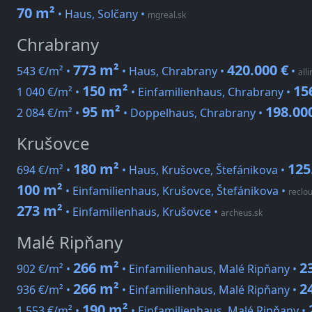
70 m²
• Haus, Solčany
•
mgreal.sk
Chrabrany
773 m²
420.000 €
543 €/m² •
• Haus, Chrabrany •
•
all
150 m²
15
1 040 €/m² •
• Einfamilienhaus, Chrabrany •
95 m²
198.00
2 084 €/m² •
• Doppelhaus, Chrabrany •
Krušovce
180 m²
125
694 €/m² •
• Haus, Krušovce, Štefánikova •
100 m²
• Einfamilienhaus, Krušovce, Štefánikova
•
reclo
273 m²
• Einfamilienhaus, Krušovce
•
archeus.sk
Malé Ripňany
266 m²
2
902 €/m² •
• Einfamilienhaus, Malé Ripňany •
266 m²
2
936 €/m² •
• Einfamilienhaus, Malé Ripňany •
190 m²
1 553 €/m² •
• Einfamilienhaus, Malé Ripňany •