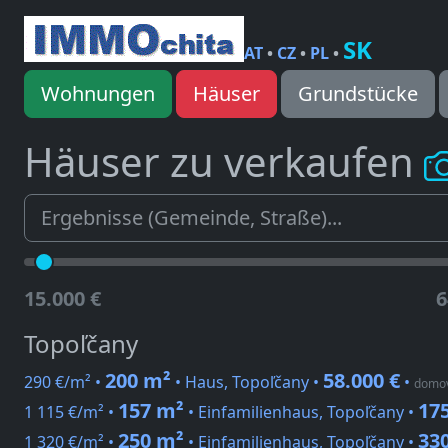
SK
AT
•
CZ
•
PL
•
Wohnungen
Häuser
Grundstücke
Häuser zu verkaufen
15.000 €
6
Topoľčany
200 m²
58.000 €
290 €/m² •
• Haus, Topoľčany •
•
domo
157 m²
175
1 115 €/m² •
• Einfamilienhaus, Topoľčany •
250 m²
330
1 320 €/m² •
• Einfamilienhaus, Topoľčany •