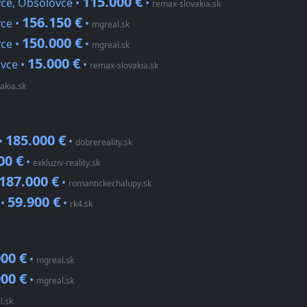
115.000 €
ce, Obsolovce •
•
remax-slovakia.sk
156.150 €
ce •
•
mgreal.sk
150.000 €
ce •
•
mgreal.sk
15.000 €
vce •
•
remax-slovakia.sk
akia.sk
185.000 €
•
•
dobrereality.sk
00 €
•
exkluziv-reality.sk
187.000 €
•
romantickechalupy.sk
59.900 €
 •
•
rk4.sk
00 €
•
mgreal.sk
00 €
•
mgreal.sk
l.sk