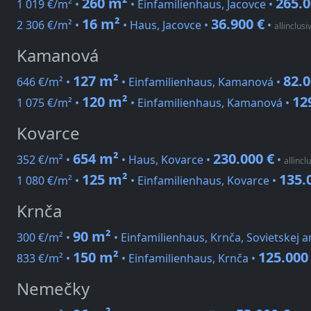
260 m²
265.0
1 019 €/m² •
• Einfamilienhaus, Jacovce •
16 m²
36.900 €
2 306 €/m² •
• Haus, Jacovce •
•
allinclusi
Kamanová
127 m²
82.0
646 €/m² •
• Einfamilienhaus, Kamanová •
120 m²
12
1 075 €/m² •
• Einfamilienhaus, Kamanová •
Kovarce
654 m²
230.000 €
352 €/m² •
• Haus, Kovarce •
•
allincl
125 m²
135.
1 080 €/m² •
• Einfamilienhaus, Kovarce •
Krnča
90 m²
300 €/m² •
• Einfamilienhaus, Krnča, Sovietskej 
150 m²
125.000
833 €/m² •
• Einfamilienhaus, Krnča •
Nemečky