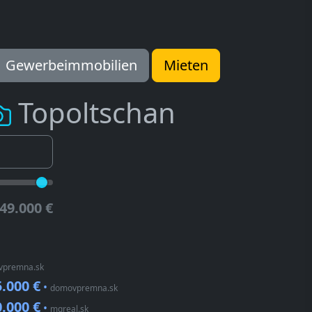
Gewerbeimmobilien
Mieten
Topoltschan
49.000 €
vpremna.sk
.000 €
•
domovpremna.sk
.000 €
•
mgreal.sk