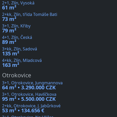
2+1, Zlín, Vysoká
61 m²
2+kk, Zlín, třída Tomáše Bati
73 m²
3+1, Zlín, Křiby
79 m²
4+1, Zlín, Česká
89 m²
3+kk, Zlín, Sadová
135 m²
4+kk, Zlín, Mladcová
163 m²
Otrokovice
3+1, Otrokovice, Jungmannova
64 m² • 3.290.000 CZK
3+1, Otrokovice, Havlíčkova
95 m² • 5.500.000 CZK
2+kk, Otrokovice, J. Jabůrkové
53 m² • 134.656 €